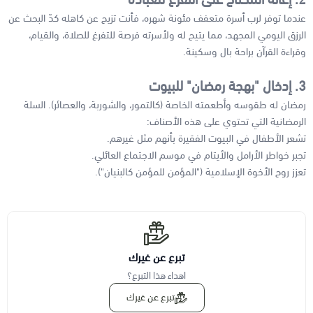
عندما توفر لرب أسرة متعفف مئونة شهره، فأنت تزيح عن كاهله كدّ البحث عن
الرزق اليومي المجهد، مما يتيح له ولأسرته فرصة للتفرغ للصلاة، والقيام،
وقراءة القرآن براحة بال وسكينة.
3. إدخال "بهجة رمضان" للبيوت
رمضان له طقوسه وأطعمته الخاصة (كالتمور، والشوربة، والعصائر). السلة
الرمضانية التي تحتوي على هذه الأصناف:
تشعر الأطفال في البيوت الفقيرة بأنهم مثل غيرهم.
تجبر خواطر الأرامل والأيتام في موسم الاجتماع العائلي.
تعزز روح الأخوة الإسلامية ("المؤمن للمؤمن كالبنيان").
تبرع عن غيرك
اهداء هذا التبرع؟
تبرع عن غيرك