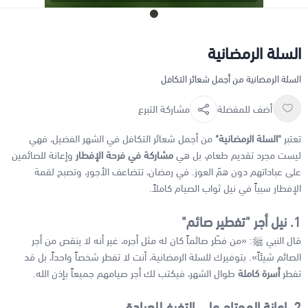
السلة الرمضانية
السلة الرمضانية من أجمل شعائر التكافل
أضف للمفضلة
مشاركة التبرع
تعتبر
"السلة الرمضانية"
من أجمل شعائر التكافل في الشهر الفضيل، فهي
ليست مجرد تقديم طعام، بل هي
مشاركة في فرحة الإفطار
وإعانة للصائمين
على عباداتهم دون همّ العوز. في رمضان، تتضاعف الأجور، وتصبح لقمة
الإفطار سبباً في نيل ثواب الصيام كاملاً.
1. نيل أجر "تفطير صائم"
قال النبي ﷺ: «من فطّر صائماً كان له مثل أجره، غير أنه لا ينقص من أجر
الصائم شيئاً». بتوفيرك للسلة الرمضانية، أنت لا تفطر شخصاً واحداً، بل قد
تفطر
أسرة كاملة
طوال الشهر، فيكتب لك أجر صيامهم جميعاً بإذن الله.
2. إعانة المحتاج على التفرغ للعبادة