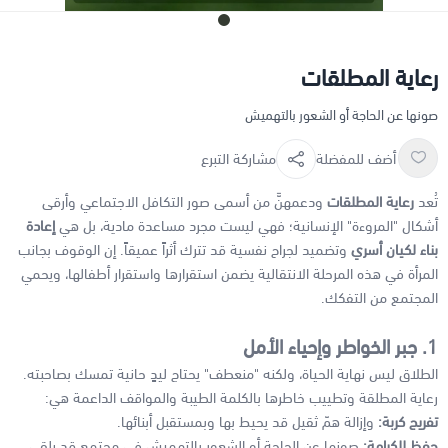
رعاية المطلقات
صونها عن الحاجة أو الشعور بالتهميش
أضف للمفضلة
مشاركة التبرع
تُعد
رعاية المطلقات
ودعمهنَّ من أسمى صور التكافل الاجتماعي وأرقى
أشكال "المروءة" الإنسانية؛ فهي ليست مجرد مساعدة مادية، بل هي
إعادة
بناء لكيان أسري
وتضميد لجراح نفسية قد تترك أثراً عميقاً. إن الوقوف بجانب
المرأة في هذه المرحلة الانتقالية يضمن استقرارها واستقرار أطفالها، ويحمي
المجتمع من التفكك.
1. جبر الخواطر وإحياء الأمل
الطلاق ليس نهاية الحياة، ولكنه "منعطف" يحتاج ليدٍ حانية تمسك بصاحبته.
رعاية المطلقة وتطييب خاطرها بالكلمة الطيبة والمواقف الداعمة هي:
تفريج كربة:
وإزالة همّ ثقيل قد يحيط بها وبمستقبل أبنائها.
حفظ للكرامة:
صونها عن الحاجة أو الشعور بالتهميش في مجتمع قد يلقي