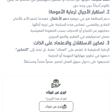
باللوم أحياناً دون وجه حق.
2. استقرار الأجيال (رعاية الأمومة)
دعم المطلقة هو في جوهره
دعم للأطفال
؛ فعندما تشعر الأم بالأمان
المادي والنفسي، تنعكس هذه السكينة على تربية أبنائها:
حمايتهم من الضياع أو الانحراف بسبب الضغوط المعيشية.
ضمان استمرارهم في التعليم والنمو السوي.
3. تمكين الاستقلال والاعتماد على الذات
الرعاية الحقيقية لا تقتصر على "العطاء" فقط، بل تمتد إلى
"التمكين"
:
دعمها في تطوير مهاراتها المهنية أو الحرفية.
تشجيعها على دخول سوق العمل لتصبح عنصراً منتجاً ومستقلاً.
تبرع عن غيرك
اهداء هذا التبرع؟
تبرع عن غيرك