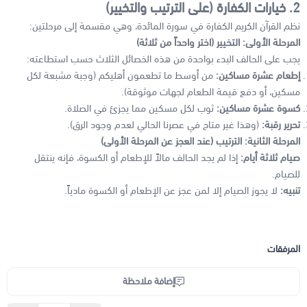
2. خيارات الكفارة (على الترتيب والتخيير)
نظم القرآن الكريم الكفارة في سورة المائدة، وهي مقسمة إلى مرحلتين:
المرحلة الأولى: التخيير (اختر واحداً من ثلاثة)
يجب على الحالف البدء بواحدة من هذه الخصائل الثلاث حسب استطاعته:
إطعام عشرة مساكين:
من أوسط ما تطعمون أهليكم (وجبة مشبعة لكل
مسكين، أو دفع قيمة الطعام لجهات موثوقة).
كسوة عشرة مساكين:
ثوب لكل مسكين مما يجزئ في الصلاة.
تحرير رقبة:
(وهذا غير متاح في عصرنا الحالي لعدم وجود الرق).
المرحلة الثانية: الترتيب (عند العجز عن المرحلة الأولى)
صيام ثلاثة أيام:
إذا لم يجد الحالف مالاً للإطعام أو الكسوة، فإنه ينتقل
للصيام.
تنبيه:
لا يجوز الصيام إلا لمن عجز عن الإطعام أو الكسوة مادياً.
المرفقات
إضافة ملاحظة