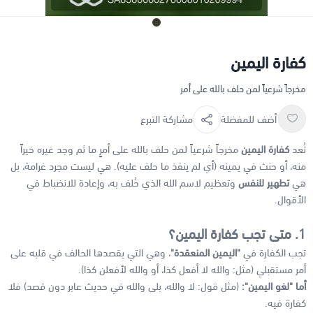
كفارة اليمين
مخرجاً شرعياً لمن حلف بالله على أمر
أضف للمفضلة
مشاركة التبرع
تُعد
كفارة اليمين
مخرجاً شرعياً لمن حلف بالله على أمرٍ ما ثم وجد غيره خيراً
منه، أو حنث في يمينه (أي لم ينفذ ما حلف عليه). هي ليست مجرد غرامة، بل
هي
تطهير للنفس
وتعظيم لاسم الله الذي حُلف به، وإعادة للانضباط في
الأقوال.
1. متى تجب كفارة اليمين؟
تجب الكفارة في
"اليمين المنعقدة"
، وهي التي يقصدها الحالف في قلبه على
أمر مستقبلي (مثل: والله لا أفعل كذا، أو والله لأفعلن كذا).
أما "لغو اليمين":
(مثل قول: لا والله، بلى والله في حديث عابر دون قصد) فلا
كفارة فيه.