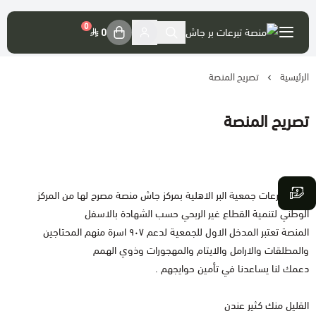
العربية
|
0
0
الرئيسية
حسابي
تصريح المنصة
تسجيل الدخول
تصريح المنصة
موقع الجمعية الرسمي
حسابات الجمعية
منصة تبرعات جمعية البر الاهلية بمركز جاش منصة مصرح لها من المركز
الوطني لتنمية القطاع غير الربحي حسب الشهادة بالاسفل
تصريح المنصة
المنصة تعتبر المدخل الاول للجمعية لدعم ٩٠٧ اسرة منهم المحتاجين
والمطلقات والارامل والايتام والمهجورات وذوي الهمم
فضل التبرع
دعمك لنا يساعدنا في تأمين حوايجهم .
القليل منك كثير عندن