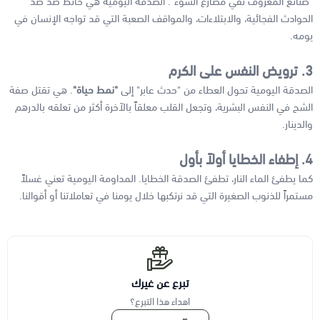
"صنائع المعروف تقي مصارع السوء". الصدقة اليومية هي حائط صد ضد
الحوادث الفجائية، والابتلاءات، والمواقف الصعبة التي قد تواجه الإنسان في
يومه.
3. ترويض النفس على الكرم
الصدقة اليومية تحول العطاء من "حدث عابر" إلى
"نمط حياة"
. هي تقتل صفة
الشح في النفس البشرية، وتجعل القلب معلقاً بالآخرة أكثر من تعلقه بالدرهم
والدينار.
4. إطفاء الخطايا أولاً بأول
كما يطفئ الماء النار، تطفئ الصدقة الخطايا. المداومة اليومية تعني غسلاً
مستمراً للذنوب الصغيرة التي قد نرتكبها خلال يومنا في تعاملاتنا أو أقوالنا.
تبرع عن غيرك
اهداء هذا التبرع؟