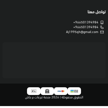
تواصل معنا
+966501394984
+966501394984
Aj1995qh@gmail.com
السلال الغذائية والكسوة
الصدقات والزكاة
الايتام والاحتياجات الخاصة
الارامل والمطلقات
مبلغ المساهمة
ر.س
100
50
10
ر.س
ر.س
ر.س
الحقوق محفوظة | 2026
منصة تبرعات بر جاش
تبرع الآن